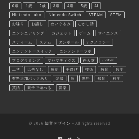
0歳
1歳
2歳
3歳
4歳
5歳
AI
Nintendo Labo
Nintendo Switch
STEAM
STEM
お喋り
お話し
ぬいぐるみ
むかし話
エンジニアリング
ガジェット
ゲーム
サイエンス
スティーム
ステム
ダンボール
テクノロジー
ニンテンドースイッチ
ニンテンドーラボ
プログラミング
マセマティクス
任天堂
小学生
工学
広告なし
感覚
手遊び
技術
教育
数学
有料追加パックあり
楽器
歌
無料
知育
科学
英語
親子で遊べる
音楽
© 2026
知育デザイン
– All rights reserved