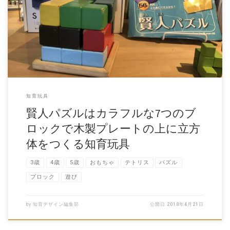
賢人パズルは、7つのブロックを組み合わせていく知育玩具。 付属のテ
キストブックには56種類の立方体を […]
知育玩具
賢人パズルはカラフルな7つのブ
ロックで木製プレートの上に立方
体をつくる知育玩具
3歳
4歳
5歳
おもちゃ
テトリス
パズル
ブロック
遊び
by
知育デザイン編集部
公開日
2018年4月21日