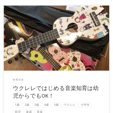
子供に触れさせたい習い事でも、いつも上位にあがる音楽。 幼児から
でも簡単にはじめられる弦楽器がウクレ […]
知育玩具
ウクレレではじめる音楽知育は幼
児からでもOK！
1歳
2歳
3歳
4歳
5歳
ウクレレ
小学生
幼児
楽器
音楽