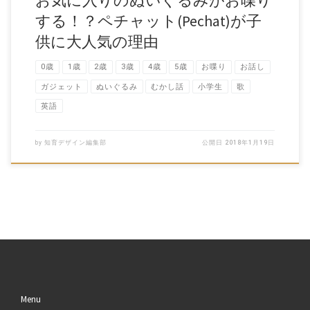
お気に入りのぬいぐるみがお喋り
する！？ペチャット(Pechat)が子
供に大人気の理由
0歳
1歳
2歳
3歳
4歳
5歳
お喋り
お話し
ガジェット
ぬいぐるみ
むかし話
小学生
歌
英語
by
知育デザイン編集部
公開日
2018年1月19日
Menu