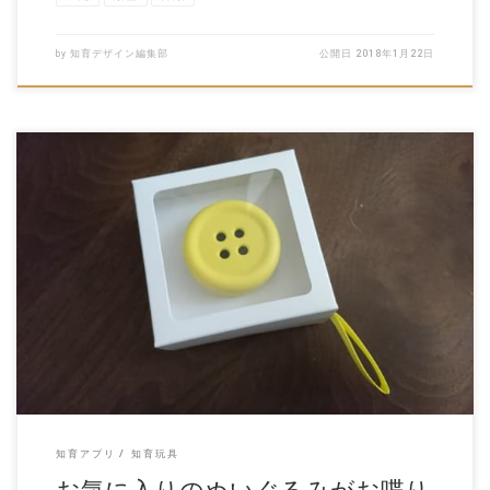
by
知育デザイン編集部
公開日
2018年1月22日
ペチャット(Pechat)とは？ ぬいぐるみにつけるボタン型スピーカーで、
子供のお気に入りのぬいぐる […]
知育アプリ
知育玩具