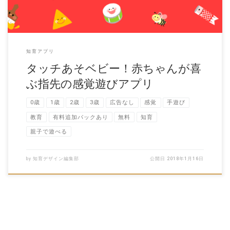
知育アプリ
タッチあそベビー！赤ちゃんが喜
ぶ指先の感覚遊びアプリ
0歳
1歳
2歳
3歳
広告なし
感覚
手遊び
教育
有料追加パックあり
無料
知育
親子で遊べる
by
知育デザイン編集部
公開日
2018年1月16日