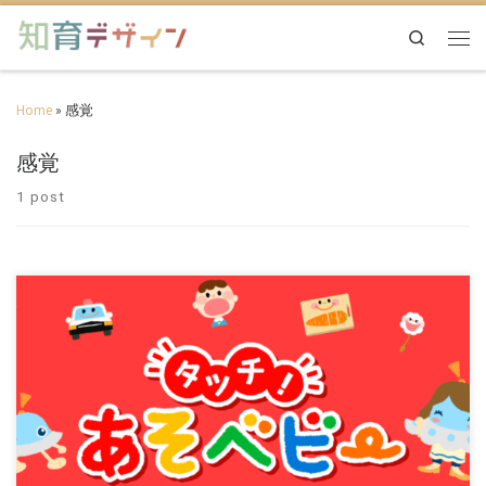
Search
Home
»
感覚
感覚
1 post
知育アプリのジャンルの中で常に人気上位のアプリです。 シリーズ累
計およそ600万ダウンロードを誇り、 […]