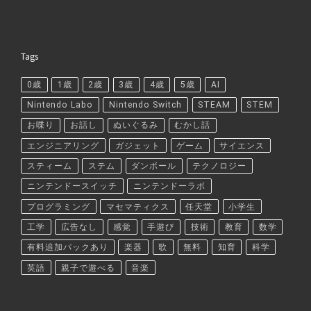
Tags
0歳
1歳
2歳
3歳
4歳
5歳
AI
Nintendo Labo
Nintendo Switch
STEAM
STEM
お喋り
お話し
ぬいぐるみ
むかし話
エンジニアリング
ガジェット
ゲーム
サイエンス
スティーム
ステム
ダンボール
テクノロジー
ニンテンドースイッチ
ニンテンドーラボ
プログラミング
マセマティクス
任天堂
小学生
工学
広告なし
感覚
手遊び
技術
教育
数学
有料追加パックあり
楽器
歌
無料
知育
科学
英語
親子で遊べる
音楽